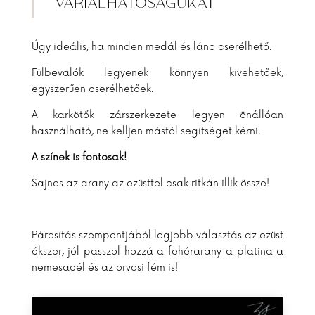
VARIÁLHATÓSÁGUKAT
Úgy ideális, ha minden medál és lánc cserélhető.
Fülbevalók legyenek könnyen kivehetőek,
egyszerűen cserélhetőek.
A karkötők zárszerkezete legyen önállóan
használható, ne kelljen mástól segítséget kérni.
A színek is fontosak!
Sajnos az arany az ezüsttel csak ritkán illik össze!
Párosítás szempontjából legjobb választás az ezüst
ékszer, jól passzol hozzá a fehérarany a platina a
nemesacél és az orvosi fém is!