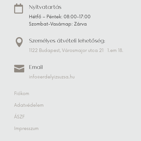
Nyitvatartás

Hétfő – Péntek: 08:00-17:00
Szombat-Vasárnap: Zárva
Személyes átvételi lehetőség:

1122 Budapest, Városmajor utca 21 1.em 18.
Email

info@erdelyizsuzsa.hu
Fiókom
Adatvédelem
ÁSZF
Impresszum