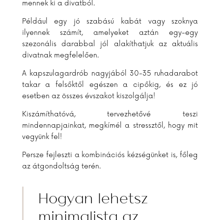
mennek ki a divatból.
Például egy jó szabású kabát vagy szoknya
ilyennek számít, amelyeket aztán egy-egy
szezonális darabbal jól alakíthatjuk az aktuális
divatnak megfelelően.
A kapszulagardrób nagyjából 30-35 ruhadarabot
takar a felsőktől egészen a cipőkig, és ez jó
esetben az összes évszakot kiszolgálja!
Kiszámíthatóvá, tervezhetővé teszi
mindennapjainkat, megkímél a stressztől, hogy mit
vegyünk fel!
Persze fejleszti a kombinációs kézségünket is, főleg
az átgondoltság terén.
Hogyan lehetsz
minimalista az