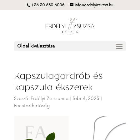
+36 30 630 6006
info@erdelyizsuzsa.hu
Oldal kiválasztása
Kapszulagardrób és
kapszula ékszerek
Szerző:
Erdélyi Zsuzsanna
|
febr 4, 2023
|
Fenntarthatóság