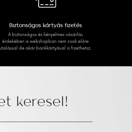
Biztonságos kártyás fizetés
A biztonságos és kényelmes vásárlás
érdekében a webshopban nem csak előre
utalással de akár bankkártyával is fizethetsz.
t keresel!