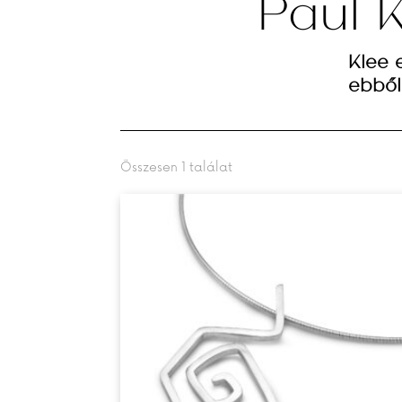
Paul K
Klee 
ebből
Összesen 1 találat