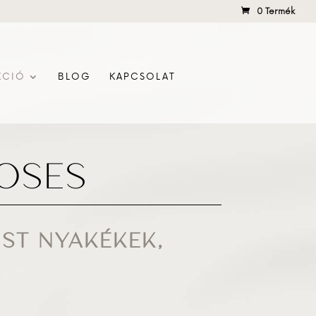
0 Termék
KCIÓ
BLOG
KAPCSOLAT
ROSES
ÜST NYAKÉKEK,