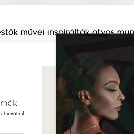
estők művei inspirálták ötvös mu
rmák
s formáiból