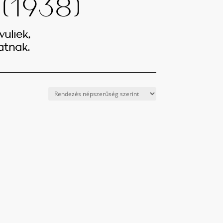
 (1938)
üliek,
atnak.