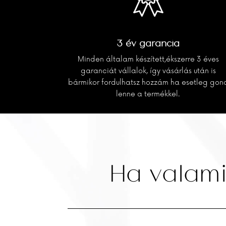
3 év garancia
Minden általam készített,ékszerre 3 éves
garanciát vállalok, így vásárlás után is
bármikor fordulhatsz hozzám ha esetleg gon
lenne a termékkel.
Ha valami