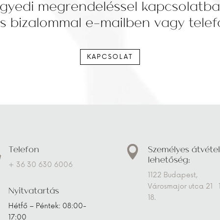
gyedi megrendeléssel kapcsolatb
s bizalommal e-mailben vagy tele
KAPCSOLAT
Telefon
Személyes átvétel


lehetőség:
+ 36 30 630 6006
1122 Budapest,
Városmajor utca 21 
Nyitvatartás
18.
Hétfő – Péntek: 08:00-
17:00