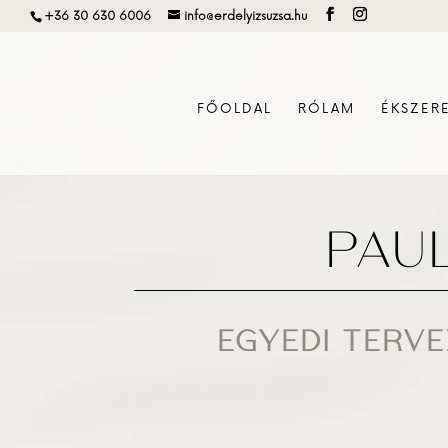
+36 30 630 6006
info@erdelyizsuzsa.hu
FŐOLDAL
RÓLAM
ÉKSZER
PAUL
EGYEDI TERVE