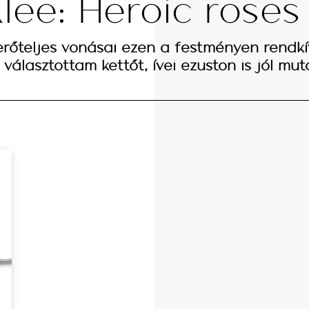
lee: Heroic roses
erőteljes vonásai ezen a festményen rendkív
 választottam kettőt, ívei ezüstön is jól mut