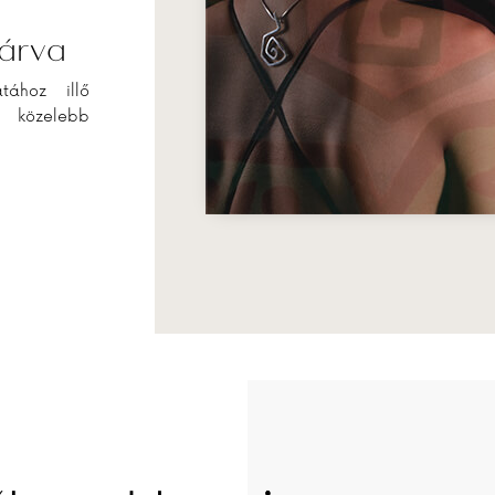
zárva
tához illő
al közelebb