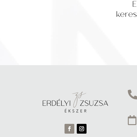
E
keres
