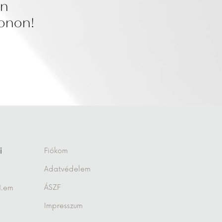
an
fonon!
i
Fiókom
Adatvédelem
ÁSZF
1.em
Impresszum