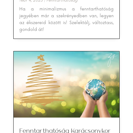
febr 4, 2023
|
Fenntarthatóság
Ha a minimalizmus a fenntarthatóság
jegyében már a szekrényedben van, legyen
az ékszereid között is! Szelektálj, változtass,
gondold át!
Fenntarthatóság Karácsonykor