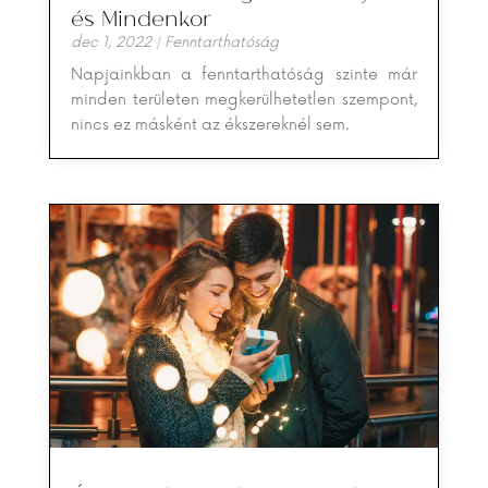
és Mindenkor
dec 1, 2022
|
Fenntarthatóság
Napjainkban a fenntarthatóság szinte már
minden területen megkerülhetetlen szempont,
nincs ez másként az ékszereknél sem.