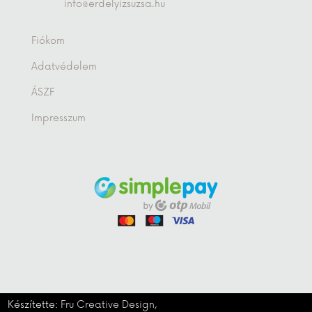
info@erdelyizsuzsa.hu
Fiókom
Adatvédelem
ÁSZF
Impresszum
Készítette:
Fru Creative Design,