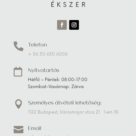
Telefon

+ 36 30 630 6006
Nyitvatartás

Hétfő – Péntek: 08:00-17:00
Szombat-Vasárnap: Zárva
Személyes átvételi lehetőség:

1122 Budapest, Városmajor utca 21 1.em 18.
Email
