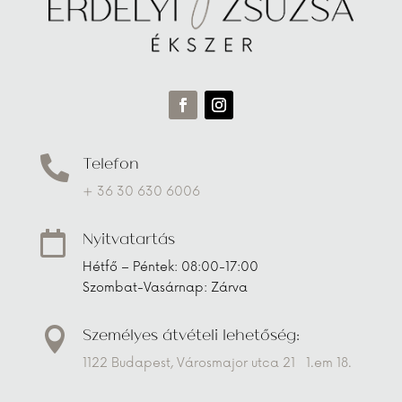
Telefon

+ 36 30 630 6006
Nyitvatartás

Hétfő – Péntek: 08:00-17:00
Szombat-Vasárnap: Zárva
Személyes átvételi lehetőség:

1122 Budapest, Városmajor utca 21 1.em 18.