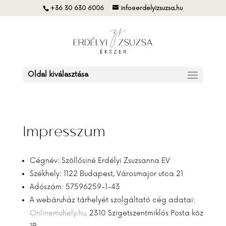
+36 30 630 6006
info@erdelyizsuzsa.hu
Oldal kiválasztása
Impresszum
Cégnév: Szöllősiné Erdélyi Zsuzsanna EV
Székhely: 1122 Budapest, Városmajor utca 21
Adószám: 57596259-1-43
A webáruház tárhelyét szolgáltató cég adatai:
Onlinemuhely.hu,
2310 Szigetszentmiklós Posta köz