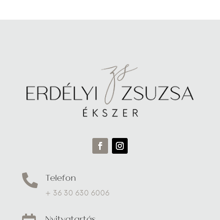
Telefon

+ 36 30 630 6006
Nyitvatartás