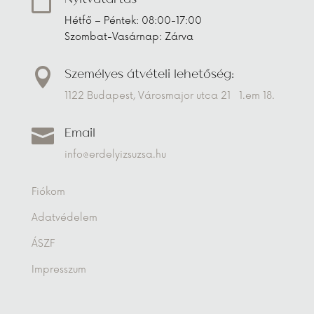

Hétfő – Péntek: 08:00-17:00
Szombat-Vasárnap: Zárva
Személyes átvételi lehetőség:

1122 Budapest, Városmajor utca 21 1.em 18.
Email

info@erdelyizsuzsa.hu
Fiókom
Adatvédelem
ÁSZF
Impresszum