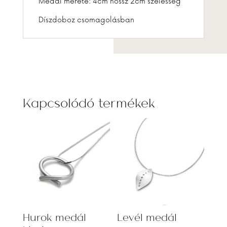
Medál mérete: 4cm hossz 2cm szélesség
Díszdoboz csomagolásban
Kapcsolódó termékek
Hurok medál
Levél medál