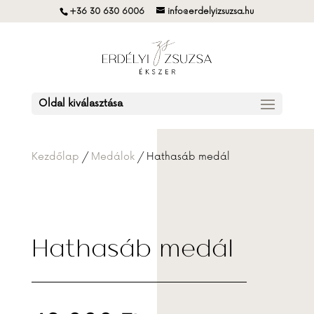
+36 30 630 6006
info@erdelyizsuzsa.hu
Oldal kiválasztása
Kezdőlap
/
Medálok
/ Hathasáb medál
Hathasáb medál