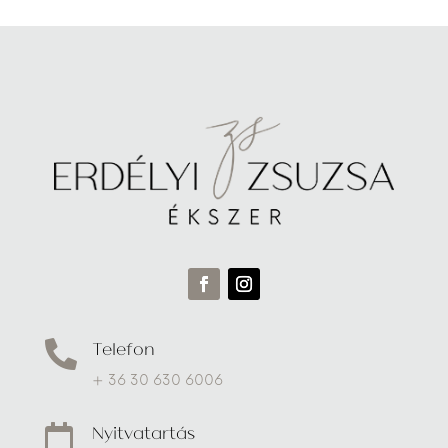
Telefon

+ 36 30 630 6006
Nyitvatartás
