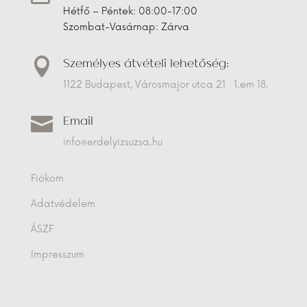
Hétfő – Péntek: 08:00-17:00
Szombat-Vasárnap: Zárva
Személyes átvételi lehetőség:

1122 Budapest, Városmajor utca 21 1.em 18.
Email

info@erdelyizsuzsa.hu
Fiókom
Adatvédelem
ÁSZF
Impresszum