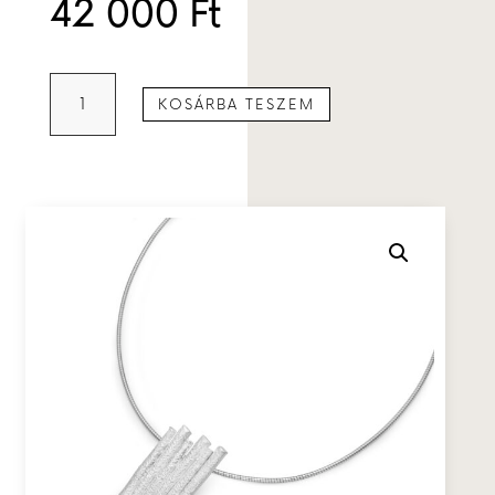
42 000
Ft
Hathasáb
KOSÁRBA TESZEM
medál
mennyiség