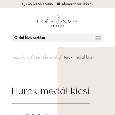
+36 30 630 6006
info@erdelyizsuzsa.hu
Oldal kiválasztása
Kezdőlap
/
Ezüst ékszerek
/ Hurok medál kicsi
Hurok medál kicsi