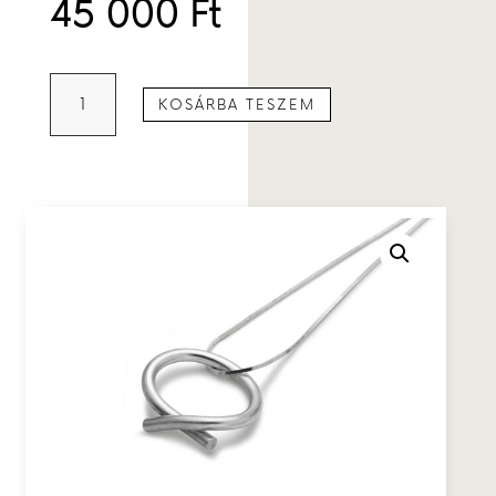
45 000
Ft
Hurok
KOSÁRBA TESZEM
medál
kicsi
mennyiség