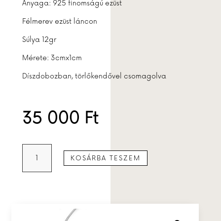
Anyaga: 925 finomságú ezüst
Félmerev ezüst láncon
Súlya 12gr
Mérete: 3cmx1cm
Díszdobozban, törlőkendővel csomagolva
35 000
Ft
Medál
KOSÁRBA TESZEM
kristállyal
mennyiség