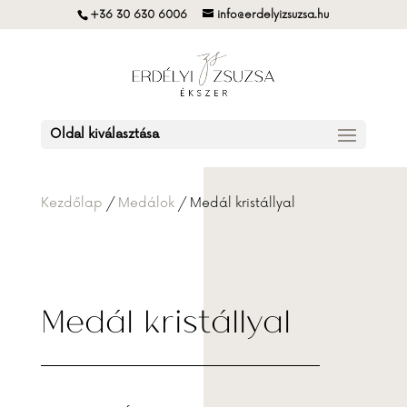
+36 30 630 6006
info@erdelyizsuzsa.hu
Oldal kiválasztása
Kezdőlap
/
Medálok
/ Medál kristállyal
Medál kristállyal