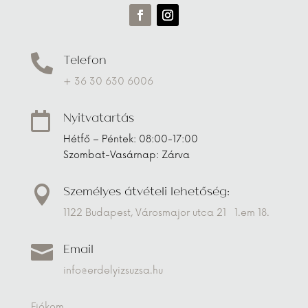
Telefon

+ 36 30 630 6006
Nyitvatartás

Hétfő – Péntek: 08:00-17:00
Szombat-Vasárnap: Zárva
Személyes átvételi lehetőség:

1122 Budapest, Városmajor utca 21 1.em 18.
Email

info@erdelyizsuzsa.hu
Fiókom