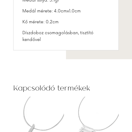
Medál súlya: 5.1gr
Medál mérete: 4.0cmx1.0cm
Kő mérete: 0.2cm
Díszdoboz csomagolásban, tisztító
kendővel
Kapcsolódó termékek