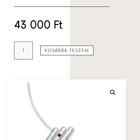
43 000
Ft
Háromhasáb
KOSÁRBA TESZEM
medál
rubinnal
mennyiség