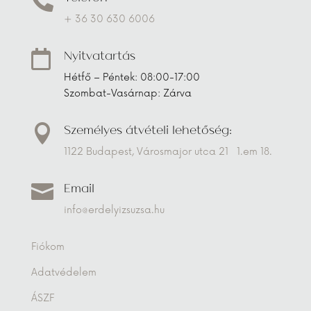

+ 36 30 630 6006
Nyitvatartás

Hétfő – Péntek: 08:00-17:00
Szombat-Vasárnap: Zárva
Személyes átvételi lehetőség:

1122 Budapest, Városmajor utca 21 1.em 18.
Email

info@erdelyizsuzsa.hu
Fiókom
Adatvédelem
ÁSZF