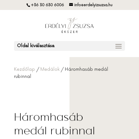
+36 30 630 6006
info@erdelyizsuzsa.hu
Oldal kiválasztása
Kezdőlap
/
Medálok
/ Háromhasáb medál
rubinnal
Háromhasáb
medál rubinnal