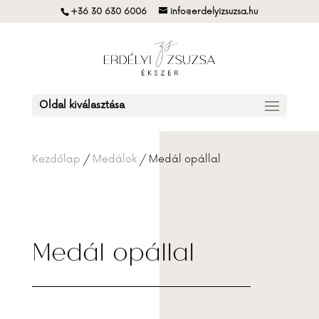
+36 30 630 6006
info@erdelyizsuzsa.hu
Oldal kiválasztása
Kezdőlap
/
Medálok
/ Medál opállal
Medál opállal