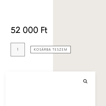
52 000
Ft
Medál
KOSÁRBA TESZEM
opállal
mennyiség