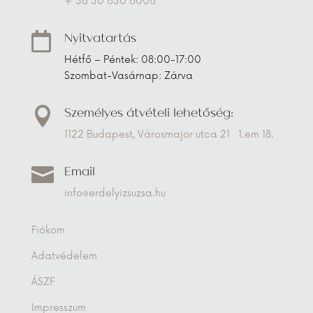
+ 36 30 630 6006
Nyitvatartás

Hétfő – Péntek: 08:00-17:00
Szombat-Vasárnap: Zárva
Személyes átvételi lehetőség:

1122 Budapest, Városmajor utca 21 1.em 18.
Email

info@erdelyizsuzsa.hu
Fiókom
Adatvédelem
ÁSZF
Impresszum