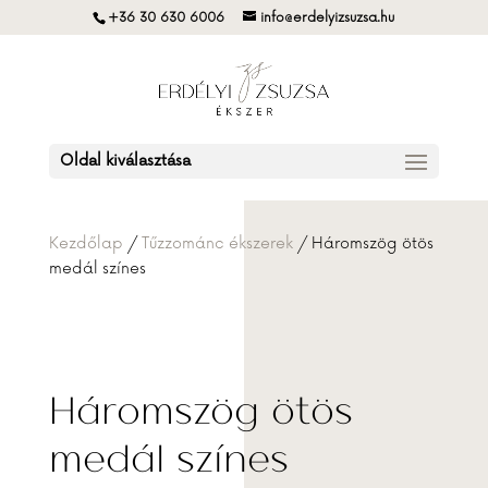
+36 30 630 6006
info@erdelyizsuzsa.hu
Oldal kiválasztása
Kezdőlap
/
Tűzzománc ékszerek
/ Háromszög ötös
medál színes
Háromszög ötös
medál színes