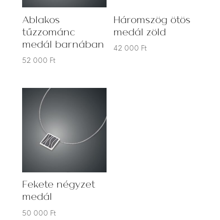
Ablakos
Háromszög ötös
tűzzománc
medál zöld
medál barnában
42 000
Ft
52 000
Ft
Fekete négyzet
medál
50 000
Ft