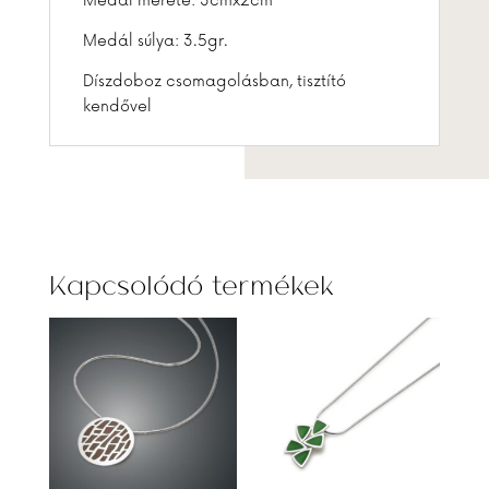
Medál mérete: 3cmx2cm
Medál súlya: 3.5gr.
Díszdoboz csomagolásban, tisztító
kendővel
Kapcsolódó termékek