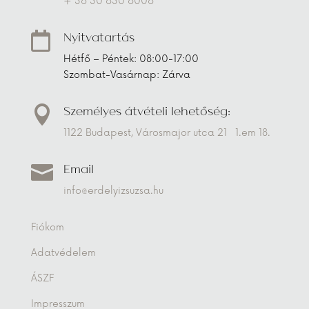
+ 36 30 630 6006
Nyitvatartás

Hétfő – Péntek: 08:00-17:00
Szombat-Vasárnap: Zárva
Személyes átvételi lehetőség:

1122 Budapest, Városmajor utca 21 1.em 18.
Email

info@erdelyizsuzsa.hu
Fiókom
Adatvédelem
ÁSZF
Impresszum