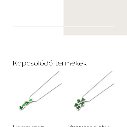
Kapcsolódó termékek
Háromszög
Háromszög ötös