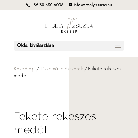
+36 30 630 6006
info@erdelyizsuzsa.hu
Oldal kiválasztása
Kezdőlap
/
Tűzzománc ékszerek
/ Fekete rekeszes
medál
Fekete rekeszes
medál