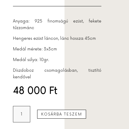
Anyaga: 925 finomságú ezüst, fekete
tűzzománc
Hengeres ezüst láncon, lánc hossza 45cm
Medál mérete: 3x3cm
Medál súlya: 10gr.
Díszdoboz csomagolásban, tisztító
kendővel
48 000
Ft
Fekete
KOSÁRBA TESZEM
rekeszes
medál
mennyiség