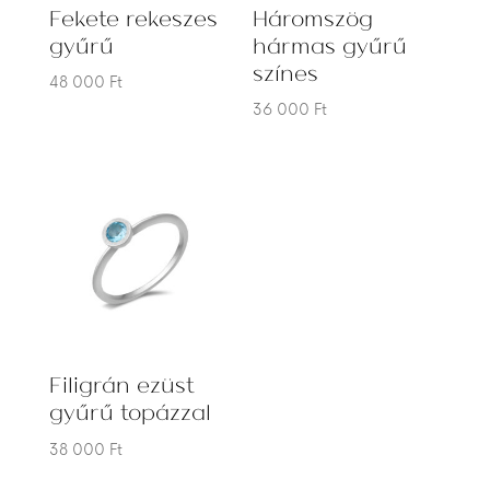
Fekete rekeszes
Háromszög
gyűrű
hármas gyűrű
színes
48 000
Ft
36 000
Ft
Filigrán ezüst
gyűrű topázzal
38 000
Ft