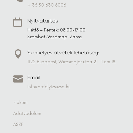
+ 36 30 630 6006
Nyitvatartás

Hétfő – Péntek: 08:00-17:00
Szombat-Vasárnap: Zárva
Személyes átvételi lehetőség:

1122 Budapest, Városmajor utca 21 1.em 18.
Email

info@erdelyizsuzsa.hu
Fiókom
Adatvédelem
ÁSZF