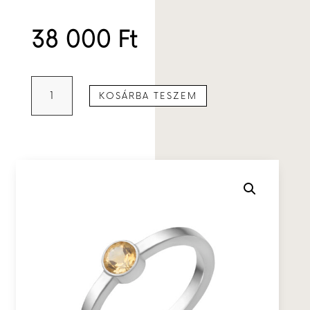
38 000
Ft
Ezüst
KOSÁRBA TESZEM
gyűrű
citrinnel
mennyiség