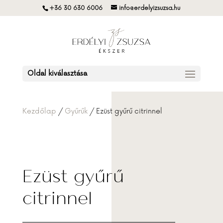
+36 30 630 6006
info@erdelyizsuzsa.hu
Oldal kiválasztása
Kezdőlap
/
Gyűrűk
/ Ezüst gyűrű citrinnel
Ezüst gyűrű
citrinnel