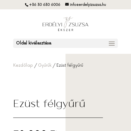
+36 30 630 6006
info@erdelyizsuzsa.hu
Oldal kiválasztása
Kezdőlap
/
Gyűrűk
/ Ezüst félgyűrű
Ezüst félgyűrű