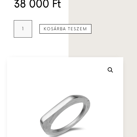
38 000
Ft
Ezüst
KOSÁRBA TESZEM
félgyűrű
mennyiség