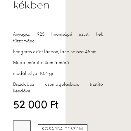
kékben
Anyaga: 925 finomságú ezüst, kék
tűzzománc
hengeres ezüst láncon, lánc hossza 45cm
Medál mérete: 4cm átmérő
medál súlya: 10.4 gr
Díszdoboz csomagolásban, tisztító
kendővel
52 000
Ft
Ablakos
KOSÁRBA TESZEM
tűzzománc