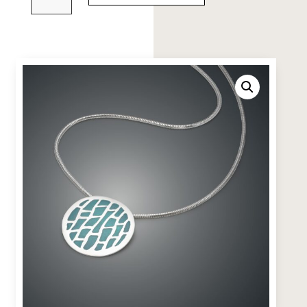
medál
kékben
mennyiség