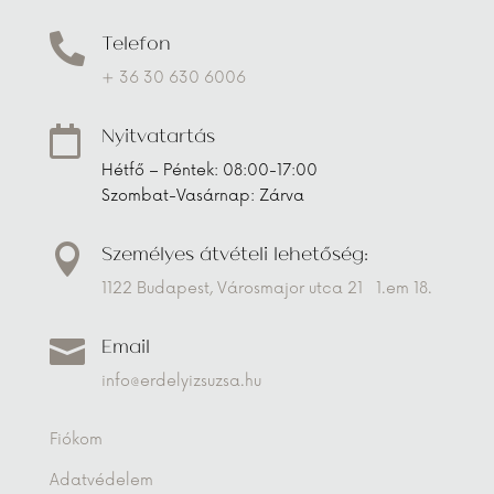
Telefon

+ 36 30 630 6006
Nyitvatartás

Hétfő – Péntek: 08:00-17:00
Szombat-Vasárnap: Zárva
Személyes átvételi lehetőség:

1122 Budapest, Városmajor utca 21 1.em 18.
Email

info@erdelyizsuzsa.hu
Fiókom
Adatvédelem