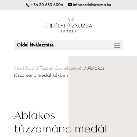
+36 30 630 6006
info@erdelyizsuzsa.hu
Oldal kiválasztása
Kezdőlap
/
Tűzzománc ékszerek
/ Ablakos
tűzzománc medál kékben
Ablakos
tűzzománc medál