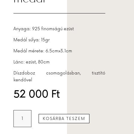
Anyaga: 925 finomságú ezüst
Medál súlya: 15gr
Medál mérete: 6.5cmx3.1cm
Lánc: ezüst, 80cm
Díszdoboz csomagolásban, tisztító
kendővel
52 000
Ft
Mondrian
KOSÁRBA TESZEM
virágzó
medál
mennyiség