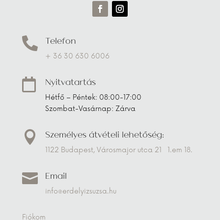
Telefon

+ 36 30 630 6006
Nyitvatartás

Hétfő – Péntek: 08:00-17:00
Szombat-Vasárnap: Zárva
Személyes átvételi lehetőség:

1122 Budapest, Városmajor utca 21 1.em 18.
Email

info@erdelyizsuzsa.hu
Fiókom