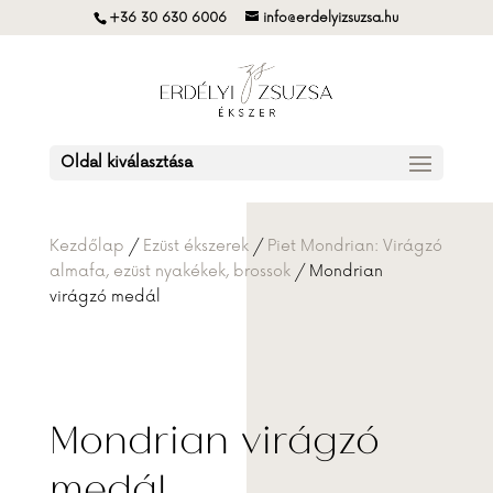
+36 30 630 6006
info@erdelyizsuzsa.hu
Oldal kiválasztása
Kezdőlap
/
Ezüst ékszerek
/
Piet Mondrian: Virágzó
almafa, ezüst nyakékek, brossok
/ Mondrian
virágzó medál
Mondrian virágzó
medál