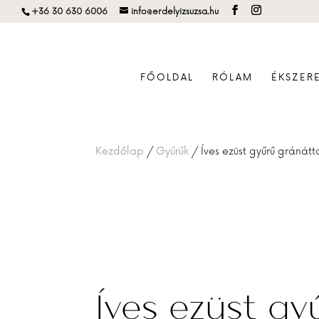
+36 30 630 6006
info@erdelyizsuzsa.hu
FŐOLDAL
RÓLAM
ÉKSZER
Kezdőlap
/
Gyűrűk
/ Íves ezüst gyűrű gránátt
Íves ezüst gy