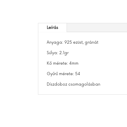
Leírás
Anyaga: 925 ezüst, gránát
Súlya: 2.1gr
Kő mérete: 4mm
Gyűrű mérete: 54
Díszdoboz csomagolásban