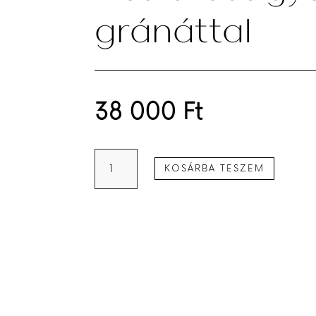
gránáttal
38 000
Ft
Íves
KOSÁRBA TESZEM
ezüst
gyűrű
gránáttal
mennyiség