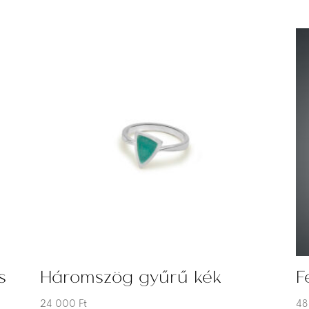
s
Háromszög gyűrű kék
F
24 000
Ft
48