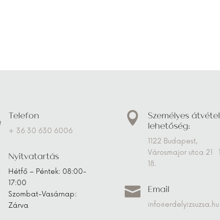
Telefon
Személyes átvétel


lehetőség:
+ 36 30 630 6006
1122 Budapest,
Városmajor utca 21 
Nyitvatartás
18.
Hétfő – Péntek: 08:00-
17:00
Email

Szombat-Vasárnap:
info@erdelyizsuzsa.hu
Zárva