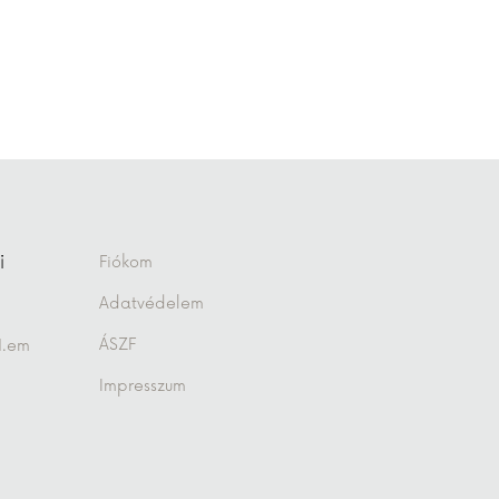
i
Fiókom
Adatvédelem
ÁSZF
1.em
Impresszum