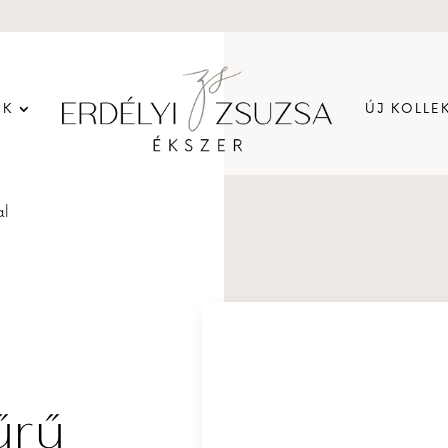
EK
ÚJ KOLLE
al
űrű