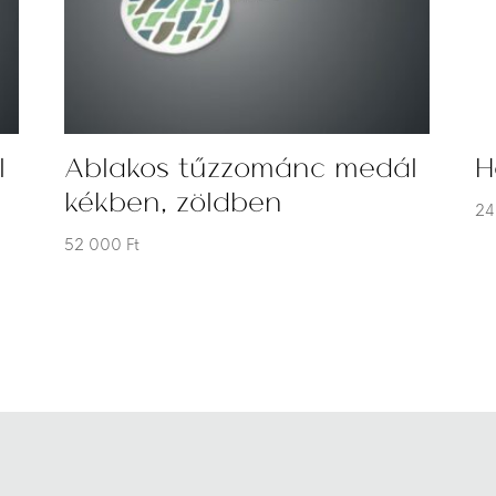
l
Ablakos tűzzománc medál
H
kékben, zöldben
24
52 000
Ft