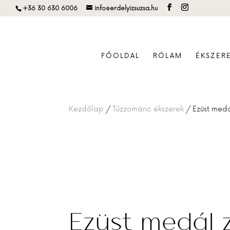
+36 30 630 6006
info@erdelyizsuzsa.hu
FŐOLDAL
RÓLAM
ÉKSZER
Kezdőlap
/
Tűzzománc ékszerek
/ Ezüst med
Ezüst medál 