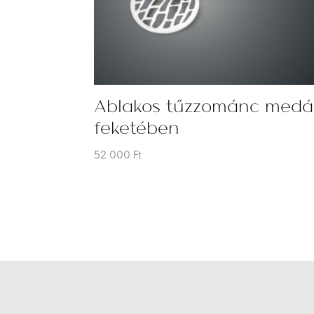
Ablakos tűzzománc medá
feketében
52 000
Ft