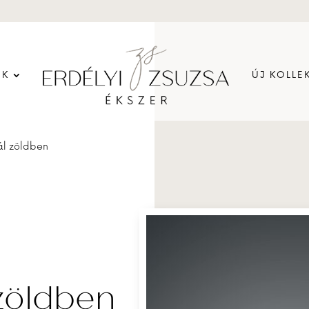
EK
ÚJ KOLLE
ál zöldben
zöldben