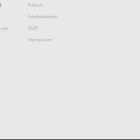
i
Fiókom
Adatvédelem
ÁSZF
1.em
Impresszum