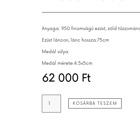
Anyaga: 950 finomságú ezüst, zöld tűzzomán
Ezüst láncon, lánc hossza:75cm
Medál súlya:
Medál mérete:4.5x5cm
62 000
Ft
Ezüst
KOSÁRBA TESZEM
medál
zöldben
mennyiség