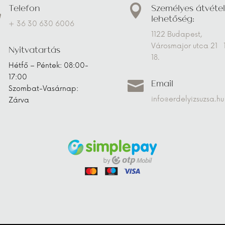
Telefon
Személyes átvétel


lehetőség:
+ 36 30 630 6006
1122 Budapest,
Városmajor utca 21 
Nyitvatartás
18.
Hétfő – Péntek: 08:00-
17:00
Email

Szombat-Vasárnap:
info@erdelyizsuzsa.hu
Zárva