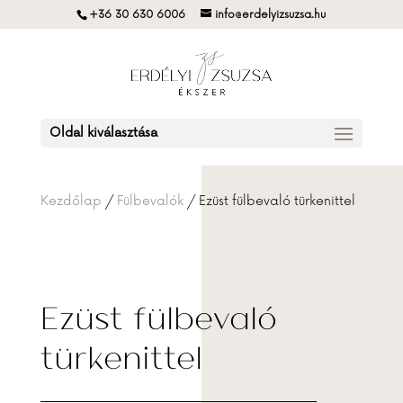
+36 30 630 6006
info@erdelyizsuzsa.hu
Oldal kiválasztása
Kezdőlap
/
Fülbevalók
/ Ezüst fülbevaló türkenittel
Ezüst fülbevaló
türkenittel