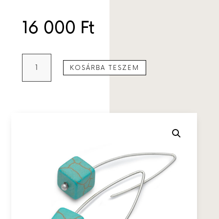
16 000
Ft
Ezüst
KOSÁRBA TESZEM
fülbevaló
türkenittel
mennyiség