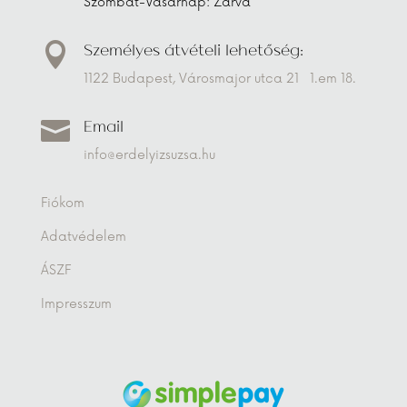
Szombat-Vasárnap: Zárva
Személyes átvételi lehetőség:

1122 Budapest, Városmajor utca 21 1.em 18.
Email

info@erdelyizsuzsa.hu
Fiókom
Adatvédelem
ÁSZF
Impresszum