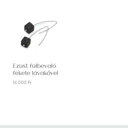
Ezüst fülbevaló
fekete lávakővel
16 000
Ft