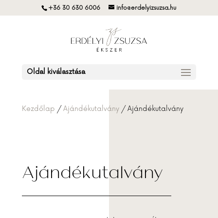
+36 30 630 6006
info@erdelyizsuzsa.hu
Oldal kiválasztása
Kezdőlap
/
Ajándékutalvány
/ Ajándékutalvány
Ajándékutalvány