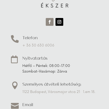
Telefon

+ 36 30 630 6006
Nyitvatartás

Hétfő – Péntek: 08:00-17:00
Szombat-Vasárnap: Zárva
Személyes átvételi lehetőség:

1122 Budapest, Városmajor utca 21 1.em 18.
Email
