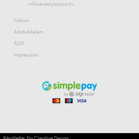
info@erdelyizsuzsa.hu
Fiókom
Adatvédelem
ÁSZF
Impresszum
Készítette:
Fru Creative Design,